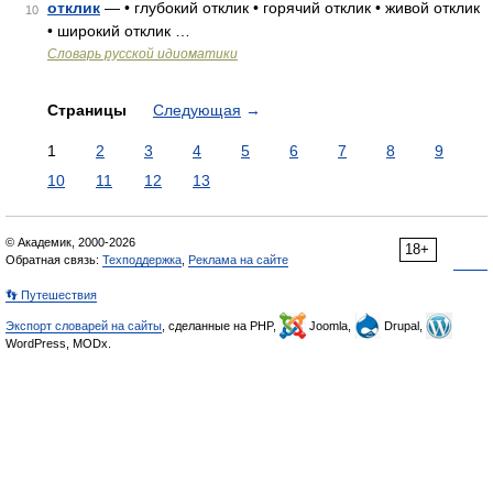
отклик
— • глубокий отклик • горячий отклик • живой отклик
10
• широкий отклик …
Словарь русской идиоматики
Страницы
Следующая
→
1
2
3
4
5
6
7
8
9
10
11
12
13
© Академик, 2000-2026
18+
Обратная связь:
Техподдержка
,
Реклама на сайте
👣 Путешествия
Экспорт словарей на сайты
, сделанные на PHP,
Joomla,
Drupal,
WordPress, MODx.