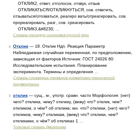
ОТКЛИК2, ответ, отголосок, отзвук, отзыв
ОТКЛИКАТЬСЯ/ОТКЛИКНУТЬСЯ, сов. ответить,
отзываться/отозваться, реагиро вать/отреагировать, сов.
прореагировать, разг., сов. среагировать
ОТКЛИК3,&#8230; …
Словарь-тезаурус синонимов русской речи
Отклик
— 18. Отклик Ндп. Реакция Параметр
8
Наблюдаемая случайная переменная, по предположению,
зависящая от факторов Источник: ГОСТ 24026 80:
Исследовательские испытания. Планирование
эксперимента. Термины и определения …
Словарь-справочник терминов нормативно-технической
документации
отклик
— сущ., м., употр. сравн. часто Морфология: (нет)
9
чего? отклика, чему? отклику, (вижу) что? отклик, чем?
откликом, о чём? об отклике; мн. что? отклики, (нет) чего?
откликов, чему? откликам, (вижу) что? отклики, чем?
откликами, о чём? об откликах 1 …
Толковый словарь Дмитриева