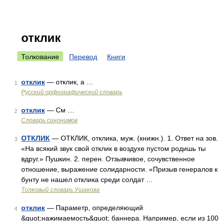
отклик
Толкование
Перевод
Книги
отклик
— отклик, а …
1
Русский орфографический словарь
отклик
— См …
2
Словарь синонимов
ОТКЛИК
— ОТКЛИК, отклика, муж. (книжн.). 1. Ответ на зов.
3
«На всякий звук свой отклик в воздухе пустом родишь ты
вдруг.» Пушкин. 2. перен. Отзывчивое, сочувственное
отношение, выражение солидарности. «Призыв генералов к
бунту не нашел отклика среди солдат …
Толковый словарь Ушакова
отклик
— Параметр, определяющий
4
&quot;нажимаемость&quot; баннера. Например, если из 100