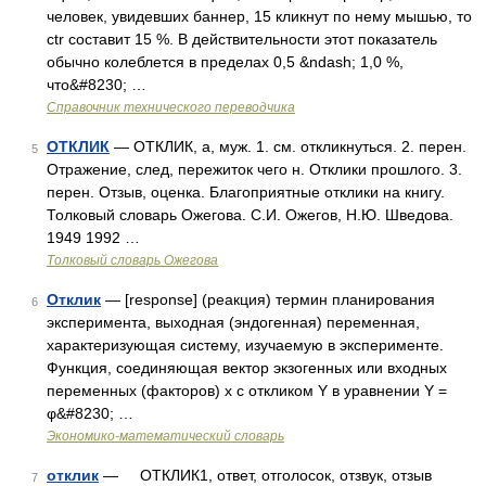
человек, увидевших баннер, 15 кликнут по нему мышью, то
ctr составит 15 %. В действительности этот показатель
обычно колеблется в пределах 0,5 &ndash; 1,0 %,
что&#8230; …
Справочник технического переводчика
ОТКЛИК
— ОТКЛИК, а, муж. 1. см. откликнуться. 2. перен.
5
Отражение, след, пережиток чего н. Отклики прошлого. 3.
перен. Отзыв, оценка. Благоприятные отклики на книгу.
Толковый словарь Ожегова. С.И. Ожегов, Н.Ю. Шведова.
1949 1992 …
Толковый словарь Ожегова
Отклик
— [response] (реакция) термин планирования
6
эксперимента, выходная (эндогенная) переменная,
характеризующая систему, изучаемую в эксперименте.
Функция, соединяющая вектор экзогенных или входных
переменных (факторов) x с откликом Y в уравнении Y =
φ&#8230; …
Экономико-математический словарь
отклик
— ОТКЛИК1, ответ, отголосок, отзвук, отзыв
7